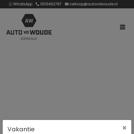
WhatsApp
0513462787
verkoop@autovdwoude.nl
×
Vakantie