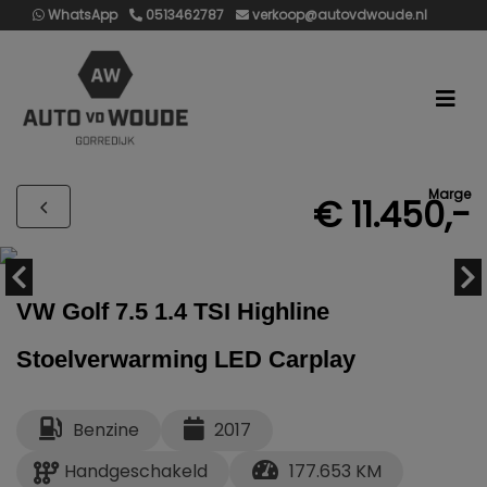
WhatsApp
0513462787
verkoop@autovdwoude.nl
Marge
€ 11.450,-
VW Golf 7.5 1.4 TSI Highline
Stoelverwarming LED Carplay
Benzine
2017
Handgeschakeld
177.653 KM