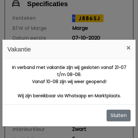
Specificaties
Kenteken
J886SJ
NL
BTW of Marge
Marge
Datum eerste
07-10-2020
toelating
×
Vakantie
Datum eerste
30-05-2017
toelating
In verband met vakantie zijn wij gesloten vanaf 21-07
(internationaal)
t/m 08-08.
APK vervaldatum
09-10-2026
Vanaf 10-08 zijn wij weer geopend!
Tellerstand
177.653 KM
Wij zijn bereikbaar via Whatsapp en Marktplaats.
Carrosserie
Hatchback
Kleur
Zwart Metallic
Sluiten
Bekleding
Alcantara
Interieurkleur
Zwart