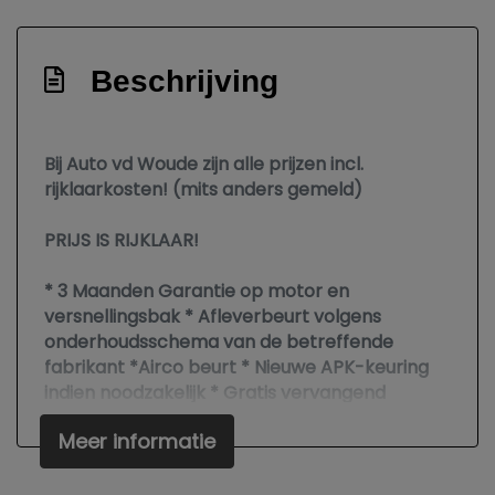
Led dagrijverlichting
Led koplampen
Beschrijving
Led koplampen adaptief
Lichtmetalen velgen 17"
Metaalkleur
Bij Auto vd Woude zijn alle prijzen incl.
rijklaarkosten! (mits anders gemeld)
Metaalkleur parelmoer
Mistlampen voor adaptief
PRIJS IS RIJKLAAR!
Park distance control
* 3 Maanden Garantie op motor en
Parkeer assistent
versnellingsbak * Afleverbeurt volgens
onderhoudsschema van de betreffende
Parkeersensor voor en achter
fabrikant *Airco beurt * Nieuwe APK-keuring
Premium kleur
indien noodzakelijk * Gratis vervangend
vervoer tijdens garantiewerkzaamheden *
R-line exterieur
Meer informatie
Poetsen *
Ruitensproeiers/wisserbladen
verwarmbaar
In verband met vakantie zijn wij gesloten vanaf