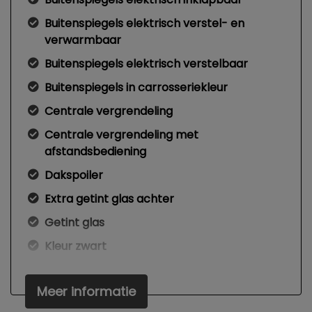
Buitenspiegels elektrisch verstel- en
verwarmbaar
Buitenspiegels elektrisch verstelbaar
Buitenspiegels in carrosseriekleur
Centrale vergrendeling
Centrale vergrendeling met
afstandsbediening
Dakspoiler
Extra getint glas achter
Getint glas
Kleur zwart
Koplampreiniging
Meer informatie
Led achterlichten