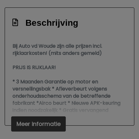
Led dagrijverlichting
Led koplampen
Beschrijving
Led koplampen adaptief
Lichtmetalen velgen 17"
Bij Auto vd Woude zijn alle prijzen incl.
Metaalkleur
rijklaarkosten! (mits anders gemeld)
Mistlampen voor
PRIJS IS RIJKLAAR!
Park distance control
* 3 Maanden Garantie op motor en
Parkeersensor achter
versnellingsbak * Afleverbeurt volgens
Ruitensproeiers/wisserbladen
onderhoudsschema van de betreffende
verwarmbaar
fabrikant *Airco beurt * Nieuwe APK-keuring
indien noodzakelijk * Gratis vervangend
Speciale kleur
vervoer tijdens garantiewerkzaamheden *
Sportonderstel
Meer informatie
Poetsen *
Sportvelgen
In verband met vakantie zijn wij gesloten vanaf