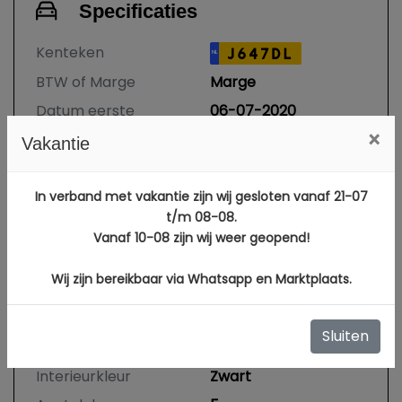
Specificaties
Kenteken
J647DL
NL
BTW of Marge
Marge
Datum eerste
06-07-2020
toelating
×
Vakantie
Datum eerste
28-09-2016
toelating
In verband met vakantie zijn wij gesloten vanaf 21-07
(internationaal)
t/m 08-08.
APK vervaldatum
19-03-2027
Vanaf 10-08 zijn wij weer geopend!
Tellerstand
172.793 KM
Wij zijn bereikbaar via Whatsapp en Marktplaats.
Carrosserie
Station
Kleur
Zwart Metallic
Sluiten
Bekleding
Leder
Interieurkleur
Zwart