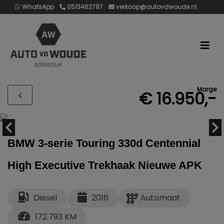
WhatsApp
0513462787
verkoop@autovdwoude.nl
Marge
€ 16.950,-
BMW 3-serie Touring 330d Centennial
High Executive Trekhaak Nieuwe APK
Diesel
2016
Automaat
172.793 KM