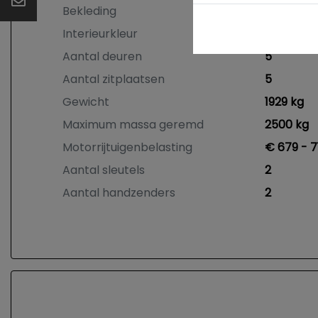
Bekleding
Leder
Interieurkleur
Wit
Aantal deuren
5
Aantal zitplaatsen
5
Gewicht
1929 kg
Maximum massa geremd
2500 kg
Motorrijtuigenbelasting
€ 679 - 7
Aantal sleutels
2
Aantal handzenders
2