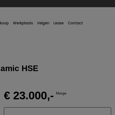
nkoop
Werkplaats
Velgen
Lease
Contact
namic HSE
€ 23.000,-
Marge