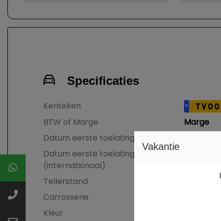
Specificaties
Kenteken
TV00
NL
BTW of Marge
Marge
Datum eerste toelating
11-12-201
Vakantie
Datum eerste toelating
28-02-20
(internationaal)
Tellerstand
149.657 
Carrosserie
SUV
Kleur
Zwart Met