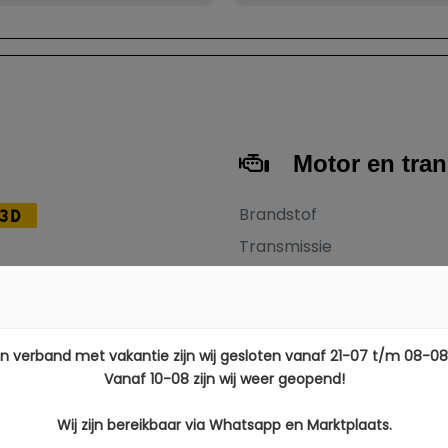
Motor en tra
Brandstof
3D
Transmissie
Aantal cilinders
8
Cilinderinhoud
18
Vermogen
In verband met vakantie zijn wij gesloten vanaf 21-07 t/m 08-08
KM
Topsnelheid
Vanaf 10-08 zijn wij weer geopend!
Acceleratie (0-100 km/h)
Wij zijn bereikbaar via Whatsapp en Marktplaats.
allic
Maximum aantal toeren p