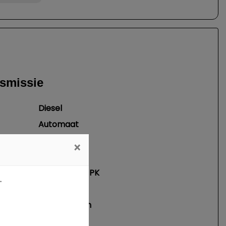
nsmissie
Diesel
Automaat
6
×
2993 cc
221 kW / 300 PK
.
241 km/h
6.5 seconden
er minuut
4000 RPM