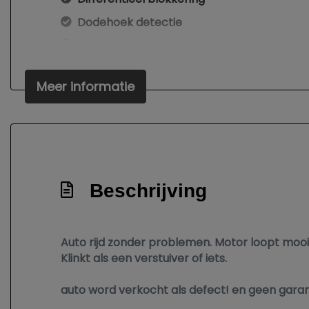
Dodehoek detectie
Elektrisch bedienbare achterklep met sen
Elektrisch variabele schokdemperafstellin
Meer informatie
Elektronisch stabiliteits programma
Elektronische remkrachtverdeling
Hoofd airbag(s) achter
Hoofd airbag(s) voor
Laser led koplampen
Beschrijving
Led mistlampen
Luchtvering en automatische niveauregeli
Auto rijd zonder problemen. Motor loopt mooi
Matrix led koplampen
Klinkt als een verstuiver of iets.
Passagiersairbag
auto word verkocht als defect! en geen garan
Rijstrooksensor met correctie