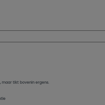
sorsturing
g
ng
, maar tikt bovenin ergens.
tie