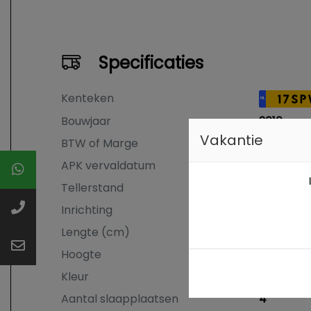
Specificaties
Kenteken
17SP
NL
Bouwjaar
2010
Vakantie
BTW of Marge
Marge
APK vervaldatum
22-05-20
Tellerstand
150.140 K
Inrichting
Half-inte
Lengte (cm)
697 cm
Hoogte
2896 cm
Kleur
Wit
Aantal slaapplaatsen
4