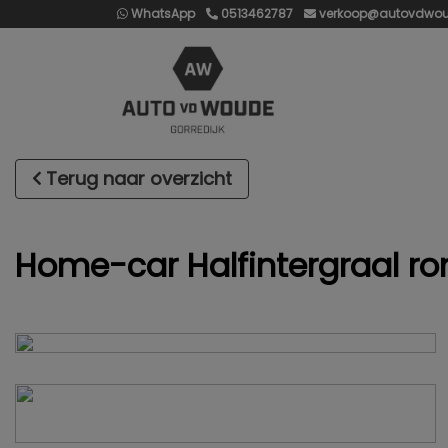
WhatsApp
0513462787
verkoop@autovdwou
Terug naar overzicht
Home-car Halfintergraal r