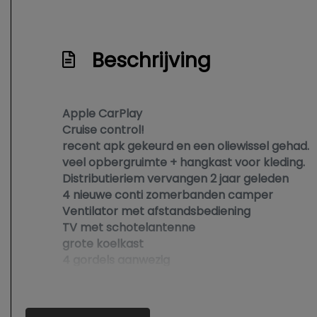
Beschrijving
Apple CarPlay
Cruise control!
recent apk gekeurd en een oliewissel gehad.
veel opbergruimte + hangkast voor kleding.
Distributieriem vervangen 2 jaar geleden
4 nieuwe conti zomerbanden camper
Ventilator met afstandsbediening
TV met schotelantenne
grote koelkast
4 gordels aanwezig
inruil van auto is mogelijk