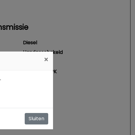
nsmissie
Diesel
Handgeschakeld
×
4
96 kW / 130 PK
.
2287 cc
Sluiten