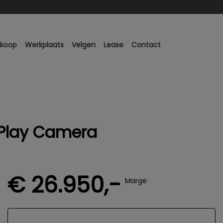
nkoop
Werkplaats
Velgen
Lease
Contact
rPlay Camera
€ 26.950,-
Marge