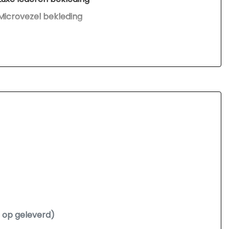
Microvezel bekleding
Middenarmsteun voor
Sportstoelen
Sportstuur
Stuur leder
Stuur verstelbaar
Stuurbekrachtiging snelheidsafhankelijk
Voorstoelen in hoogte verstelbaar
Voorstoelen verwarmd
Overige
Achteropkomend verkeer waarschuwing
o op geleverd)
Anti blokkeer systeem