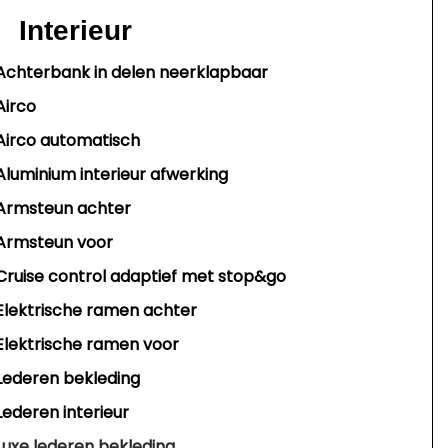
Interieur
Achterbank in delen neerklapbaar
Airco
Airco automatisch
Aluminium interieur afwerking
Armsteun achter
Armsteun voor
Cruise control adaptief met stop&go
Elektrische ramen achter
Elektrische ramen voor
Lederen bekleding
Lederen interieur
Luxe lederen bekleding