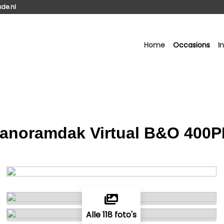
de.nl
Home
Occasions
I
 Panoramdak Virtual B&O 400
Alle 118 foto's