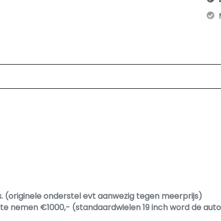
ar
 (originele onderstel evt aanwezig tegen meerprijs)
r te nemen €1000,- (standaardwielen 19 inch word de aut