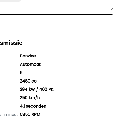
nsmissie
Benzine
Automaat
5
2480 cc
294 kW / 400 PK
250 km/h
4.1 seconden
er minuut
5850 RPM