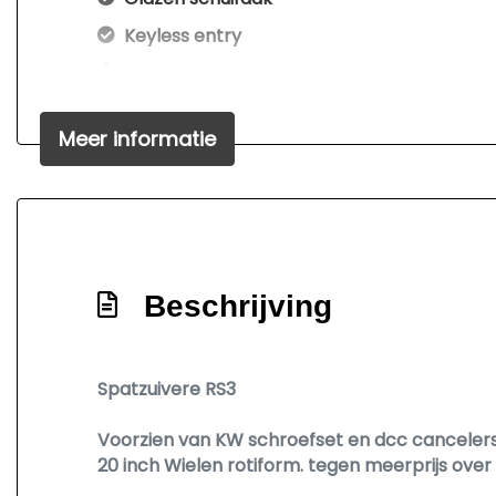
Keyless entry
Koplampreiniging
Led koplampen
Meer informatie
Lichtmetalen velgen 20 inch
Panoramadak
Parkeersensor voor en achter
Ruitensproeiers/wisserbladen verwarmba
Speciale kleur
Beschrijving
Sportonderstel
Sportvelgen
Spatzuivere RS3
Warmtewerend glas
Voorzien van KW schroefset en dcc cancelers.
20 inch Wielen rotiform. tegen meerprijs ove