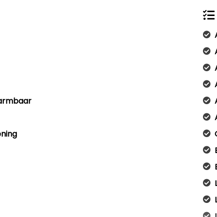
warmbaar
ening