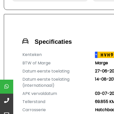
Specificaties
Kenteken
HVH9
NL
BTW of Marge
Marge
Datum eerste toelating
27-06-2
Datum eerste toelating
14-08-20
(internationaal)
APK vervaldatum
03-07-2
Tellerstand
69.855 K
Carrosserie
Hatchba