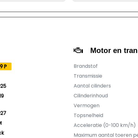
Motor en tra
Brandstof
9P
Transmissie
Aantal cilinders
025
Cilinderinhoud
19
Vermogen
027
Topsnelheid
M
Acceleratie (0-100 km/h)
ck
Maximum aantal toeren p