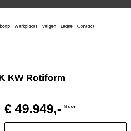
nkoop
Werkplaats
Velgen
Lease
Contact
PK KW Rotiform
€ 49.949,-
Marge