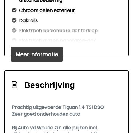
afstandsbediening
Chroom delen exterieur
Dakrails
Elektrisch bedienbare achterklep
Elektrisch glazen panorama-dak
Extra getint glas achter
Meer informatie
Getint glas
Glazen schuifdak
Keyless entry
Beschrijving
Kleur wit
Led achterlichten
Prachtig uitgevoerde Tiguan 1.4 TSI DSG
Led dagrijverlichting
Zeer goed onderhouden auto
Led koplampen
Bij Auto vd Woude zijn alle prijzen incl.
Led koplampen adaptief