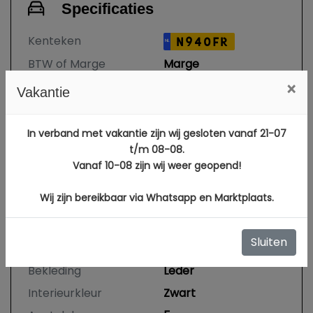
Specificaties
Kenteken
N940FR
NL
BTW of Marge
Marge
×
Datum eerste
04-02-2022
Vakantie
toelating
Datum eerste
17-02-2020
In verband met vakantie zijn wij gesloten vanaf 21-07
toelating
t/m 08-08.
(internationaal)
Vanaf 10-08 zijn wij weer geopend!
APK vervaldatum
09-09-2026
Wij zijn bereikbaar via Whatsapp en Marktplaats.
Tellerstand
81.323 KM
Carrosserie
SUV
Sluiten
Kleur
Zwart Metallic
Bekleding
Leder
Interieurkleur
Zwart