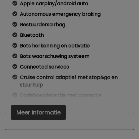
Apple carplay/android auto
Autonomous emergency braking
Bestuurdersairbag
Bluetooth
Bots herkenning en activatie
Bots waarschuwing systeem
Connected services
Cruise control adaptief met stop&go en
stuurhulp
Dodehoekdetectie met correctie
Draadloze telefoonlader
Meer informatie
Elektrisch bedienbare achterklep met
sensorsturing
Elektronisch stabiliteits programma