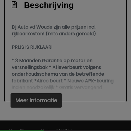
Beschrijving
Geluidsisolerend glas
Hoofd airbag(s) achter
Hoofd airbag(s) voor
Bij Auto vd Woude zijn alle prijzen incl.
rijklaarkosten! (mits anders gemeld)
Keyless start
Knie airbag(s)
PRIJS IS RIJKLAAR!
Kruisend verkeer detectie
* 3 Maanden Garantie op motor en
Luchtvering
versnellingsbak * Afleverbeurt volgens
onderhoudsschema van de betreffende
Matrix led koplampen
fabrikant *Airco beurt * Nieuwe APK-keuring
Passagiersairbag
indien noodzakelijk * Gratis vervangend
vervoer tijdens garantiewerkzaamheden *
Premium metaalkleur
Meer informatie
Poetsen *
Rijstrooksensor met correctie
In verband met vakantie zijn wij gesloten vanaf
Rondomzicht camera
21-07 t/m 08-08.
Schakelpaddles
Vanaf 10-08 zijn wij weer geopend!
Mogelijk gemaakt door
Mobilox