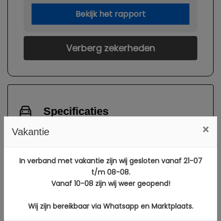
Bekijk het rapport
Verberg zekerheden
Specificaties
×
Vakantie
Kenteken
XG657P
NL
BTW of Marge
Marge
In verband met vakantie zijn wij gesloten vanaf 21-07
Datum eerste
19-07-2019
t/m 08-08.
toelating
Vanaf 10-08 zijn wij weer geopend!
Datum eerste
19-07-2019
toelating
Wij zijn bereikbaar via Whatsapp en Marktplaats.
(internationaal)