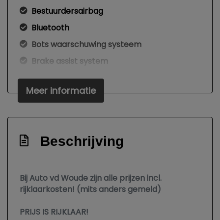
Bestuurdersairbag
Bluetooth
Bots waarschuwing systeem
Brake assist system
Connected services
Meer informatie
Dodehoek detectie
Dodehoekdetectie met correctie
Elektronisch stabiliteits programma
Beschrijving
Elektronische remkrachtverdeling
Hoofd airbag(s) achter
Bij Auto vd Woude zijn alle prijzen incl.
Hoofd airbag(s) voor
rijklaarkosten! (mits anders gemeld)
Keyless start
Led mistlampen
PRIJS IS RIJKLAAR!