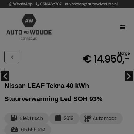
WhatsApp
0513462787
verkoop@autovdwoude.nl
Marge
€ 14.950,-
Nissan LEAF Tekna 40 kWh
Stuurverwarming Led SOH 93%
Elektrisch
2019
Automaat
65.555 KM