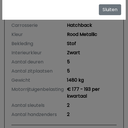
APK vervaldatum
20-07-2027
Sluiten
Tellerstand
65.555 KM
Carrosserie
Hatchback
Kleur
Rood Metallic
Bekleding
Stof
Interieurkleur
Zwart
Aantal deuren
5
Aantal zitplaatsen
5
Gewicht
1480 kg
Motorrijtuigenbelasting
€ 177 - 193 per
kwartaal
Aantal sleutels
2
Aantal handzenders
2