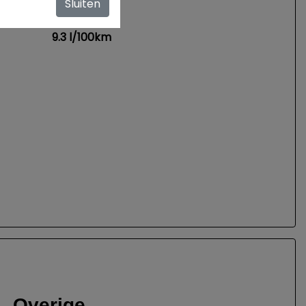
Sluiten
330 Nm
9.3 l/100km
Overige