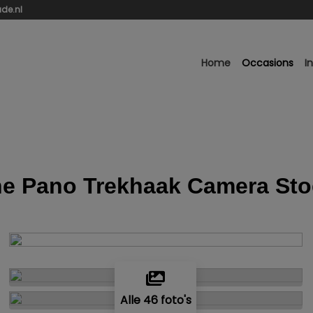
de.nl
Home
Occasions
I
line Pano Trekhaak Camera St
Alle 46 foto's