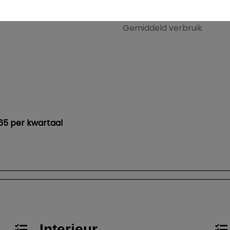
allic
Koppel
Gemiddeld verbruik
65 per kwartaal
Interieur