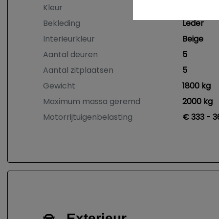
Kleur
Zwart Met
Bekleding
Leder
Interieurkleur
Beige
Aantal deuren
5
Aantal zitplaatsen
5
Gewicht
1800 kg
Maximum massa geremd
2000 kg
Motorrijtuigenbelasting
€ 333 - 3
Exterieur