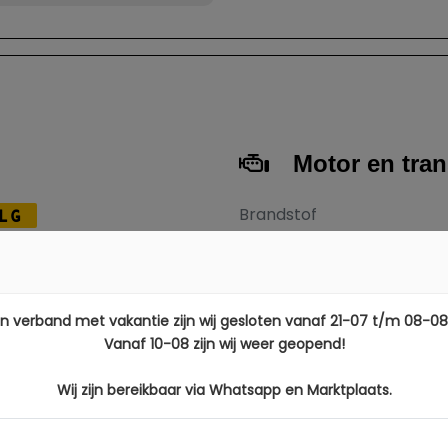
Motor en tra
Brandstof
LG
Transmissie
Aantal cilinders
20
Cilinderinhoud
12
In verband met vakantie zijn wij gesloten vanaf 21-07 t/m 08-08
Vermogen
Vanaf 10-08 zijn wij weer geopend!
27
Topsnelheid
Wij zijn bereikbaar via Whatsapp en Marktplaats.
M
Acceleratie (0-100 km/h)
Maximum aantal toeren p