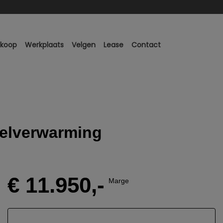
nkoop
Werkplaats
Velgen
Lease
Contact
oelverwarming
€ 11.950,-
Marge