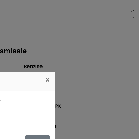
nsmissie
Benzine
Automaat
×
6
3197 cc
.
199 kW / 270 PK
234 km/h
6.9 seconden
er minuut
6500 RPM