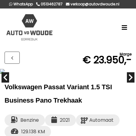
WhatsApp
0513462787
verkoop@autovdwoude.nl
Marge
€ 23.950,-
Volkswagen Passat Variant 1.5 TSI
Business Pano Trekhaak
Benzine
2021
Automaat
129.138 KM