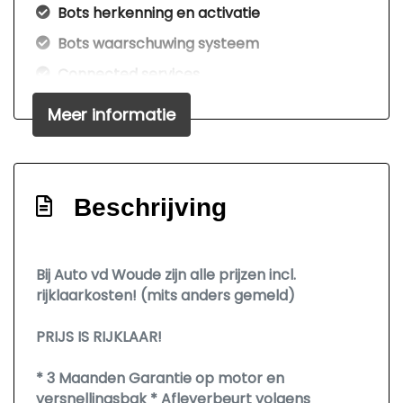
Bots herkenning en activatie
Bots waarschuwing systeem
Connected services
Cruise control adaptief met stop&go en
Meer informatie
stuurhulp
Dodehoekdetectie met correctie
Draadloze telefoonlader
Beschrijving
Elektrisch bedienbare achterklep met
sensorsturing
Elektronisch stabiliteits programma
Bij Auto vd Woude zijn alle prijzen incl.
rijklaarkosten! (mits anders gemeld)
Geluidsisolerend glas
Hoofd airbag(s) achter
PRIJS IS RIJKLAAR!
Hoofd airbag(s) voor
* 3 Maanden Garantie op motor en
Keyless start
versnellingsbak * Afleverbeurt volgens