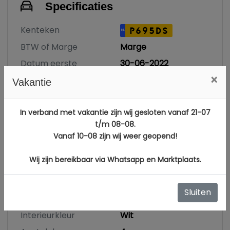
Specificaties
Kenteken
P695DS
NL
BTW of Marge
Marge
Datum eerste
30-06-2022
toelating
×
Vakantie
Datum eerste
05-12-2008
toelating
In verband met vakantie zijn wij gesloten vanaf 21-07
(internationaal)
t/m 08-08.
APK vervaldatum
20-07-2027
Vanaf 10-08 zijn wij weer geopend!
Tellerstand
184.854 KM
Wij zijn bereikbaar via Whatsapp en Marktplaats.
Carrosserie
Sedan
Kleur
Grijs Metallic
Sluiten
Bekleding
Leder
Interieurkleur
Wit