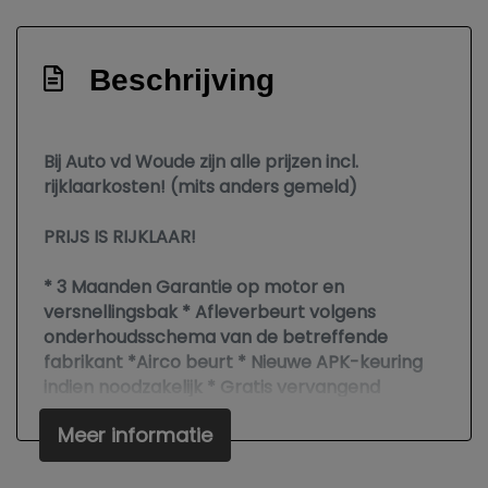
Sportstoelen
Sportstuur
Beschrijving
Stuur en versnellingspook (kunst)leder
Stuur leder
Bij Auto vd Woude zijn alle prijzen incl.
Stuur verstelbaar
rijklaarkosten! (mits anders gemeld)
Stuurbekrachtiging
PRIJS IS RIJKLAAR!
Voorstoel(en) elektrisch verstelbaar
* 3 Maanden Garantie op motor en
Voorstoelen verwarmd
versnellingsbak * Afleverbeurt volgens
Exterieur
onderhoudsschema van de betreffende
fabrikant *Airco beurt * Nieuwe APK-keuring
Amg-styling
indien noodzakelijk * Gratis vervangend
vervoer tijdens garantiewerkzaamheden *
Bi-xenon koplampen
Meer informatie
Poetsen *
Buitenspiegels elektrisch verstel- en
verwarmbaar
In verband met vakantie zijn wij gesloten vanaf