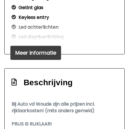
Getint glas
Keyless entry
Led achterlichten
Led dagrijverlichting
Led koplampen
Meer informatie
Lichtmetalen velgen 17"
Metaalkleur
Mistlampen voor
Beschrijving
Panoramadak
Park distance control
Bij Auto vd Woude zijn alle prijzen incl.
Parkeer assistent
rijklaarkosten! (mits anders gemeld)
Parkeersensor achter
PRIJS IS RIJKLAAR!
Parkeersensor voor