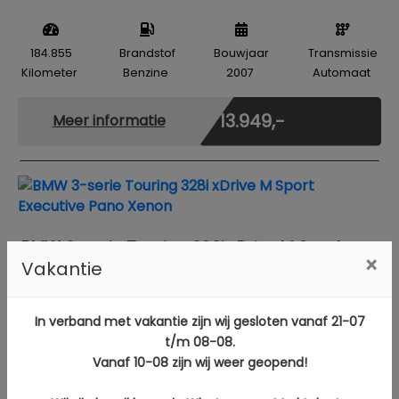
184.855
Brandstof
Bouwjaar
Transmissie
Kilometer
Benzine
2007
Automaat
Marge
€ 13.949,-
Meer informatie
BMW 3-serie Touring 328i xDrive M Sport
×
Vakantie
Executive Pano Xenon
In verband met vakantie zijn wij gesloten vanaf 21-07
t/m 08-08.
264.831
Brandstof
Bouwjaar
Transmissie
Vanaf 10-08 zijn wij weer geopend!
Kilometer
Benzine
2014
Handgeschakeld
Marge