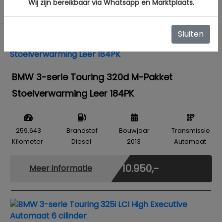
Wij zijn bereikbaar via Whatsapp en Marktplaats.
€ 9.950,-
Meer informatie
Sluiten
BMW 3-serie Touring 320d M-Pakket
Stoelverwarming Leer 184PK
259.643
Brandstof
Bouwjaar
Transmissie
Kilometer
Diesel
2013
Automaat
Marge
€ 10.950,-
Meer informatie