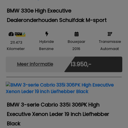
BMW 330e High Executive
Dealeronderhouden Schuifdak M-sport
Hybride
Bouwjaar
Transmissie
211.473
Kilometer
Benzine
2016
Automaat
Marge
€ 13.950,-
Meer informatie
BMW 3-serie Cabrio 335i 306PK High
Executive Xenon Leder 19 inch Liefhebber
Black