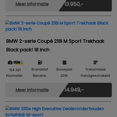
€ 13.950,-
Meer informatie
BMW 2-serie Coupé 218i M Sport Trekhaak
Black pack! 18 inch
Brandstof
Bouwjaar
Transmissie
154.321
Kilometer
Benzine
2016
Handgeschakeld
Marge
€ 14.949,-
Meer informatie